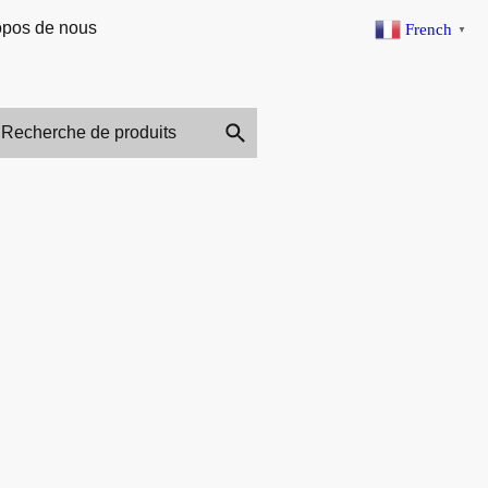
opos de nous
French
▼