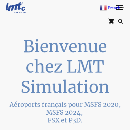
French
▼
Bienvenue
chez LMT
Simulation
Aéroports français pour MSFS 2020,
MSFS 2024,
FSX et P3D.
LMT Simulation est une entreprise française spécialisée dans la création